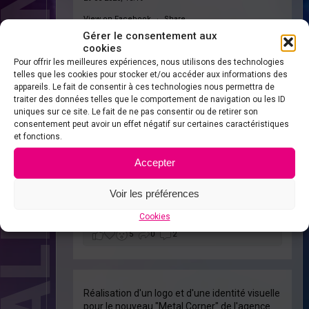
 RÉALISATIONS
View on Facebook
·
Share
Gérer le consentement aux
4
0
0
cookies
hance
Pour offrir les meilleures expériences, nous utilisons des technologies
telles que les cookies pour stocker et/ou accéder aux informations des
Actualités
appareils. Le fait de consentir à ces technologies nous permettra de
traiter des données telles que le comportement de navigation ou les ID
uniques sur ce site. Le fait de ne pas consentir ou de retirer son
consentement peut avoir un effet négatif sur certaines caractéristiques
et fonctions.
Création de matériel promotionnel pour un
festival dans le cadre des 10 ans de
Rock
stodon
Accepter
Nation
. Affiches, Visuels pour publications,
pour billetterie, pour événements etc…
Voir les préférences
24-06-2026, 11:02
View on Facebook
·
Share
Cookies
5
0
2
Réalisation d'un logo et d'une identité visuelle
pour le nouveau "Metal Corner" de l'agence