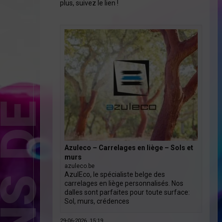
E D-Y-D
opos
plus, suivez le lien !
ntact
cebook
Azuleco – Carrelages en liège – Sols et
murs
azuleco.be
AzulEco, le spécialiste belge des
kedIn
carrelages en liège personnalisés. Nos
dalles sont parfaites pour toute surface:
Sol, murs, crédences
29-06-2026, 15:19